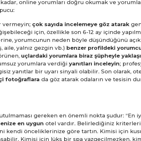
 kadar, online yorumları doğru okumak ve yorumlam
ipucu:
r vermeyin;
çok sayıda incelemeye göz atarak
gene
işebileceği için, özellikle son 6-12 ay içinde yapıl
 yerine, yorumcunun neden böyle düşündüğünü açı
, aile, yalnız gezgin vb.)
benzer profildeki yorumcu
görünen,
uçlardaki yorumlara biraz şüpheyle yaklaş
 olumsuz yorumlara verdiği
yanıtları inceleyin
; profe
iz yanıtlar bir uyarı sinyali olabilir. Son olarak, ot
i fotoğraflara
da göz atarak odaların ve tesisin d
nutulmaması gereken en önemli nokta şudur: “En iyi
tçenize en uygun
otel vardır. Belirlediğiniz kriterleri
erini kendi önceliklerinize göre tartın. Kimisi için 
bilir. Kimisi için lüks bir spa vazgeçilmezken, kimis