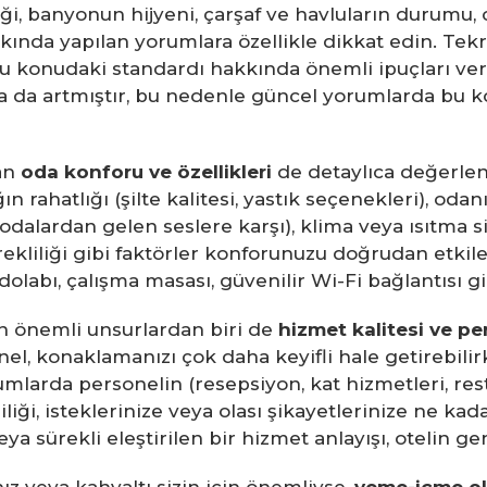
i, banyonun hijyeni, çarşaf ve havluların durumu, or
ında yapılan yorumlara özellikle dikkat edin. Tekr
in bu konudaki standardı hakkında önemli ipuçları ve
a da artmıştır, bu nedenle güncel yorumlarda bu 
an
oda konforu ve özellikleri
de detaylıca değerlen
 rahatlığı (şilte kalitesi, yastık seçenekleri), odan
alardan gelen seslere karşı), klima veya ısıtma sis
kliliği gibi faktörler konforunuzu doğrudan etkiler
dolabı, çalışma masası, güvenilir Wi-Fi bağlantısı 
yen önemli unsurlardan biri de
hizmet kalitesi ve pe
l, konaklamanızı çok daha keyifli hale getirebilirke
mlarda personelin (resepsiyon, kat hizmetleri, rest
iği, isteklerinize veya olası şikayetlerinize ne kadar 
a sürekli eleştirilen bir hizmet anlayışı, otelin gen