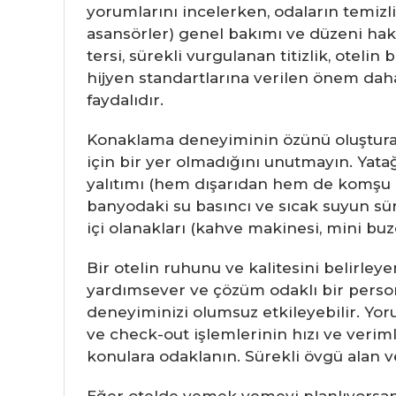
yorumlarını incelerken, odaların temizliğ
asansörler) genel bakımı ve düzeni hakk
tersi, sürekli vurgulanan titizlik, otel
hijyen standartlarına verilen önem dah
faydalıdır.
Konaklama deneyiminin özünü oluştur
için bir yer olmadığını unutmayın. Yatağın
yalıtımı (hem dışarıdan hem de komşu od
banyodaki su basıncı ve sıcak suyun süre
içi olanakları (kahve makinesi, mini buz
Bir otelin ruhunu ve kalitesini belirle
yardımsever ve çözüm odaklı bir persone
deneyiminizi olumsuz etkileyebilir. Yoru
ve check-out işlemlerinin hızı ve verimlil
konulara odaklanın. Sürekli övgü alan vey