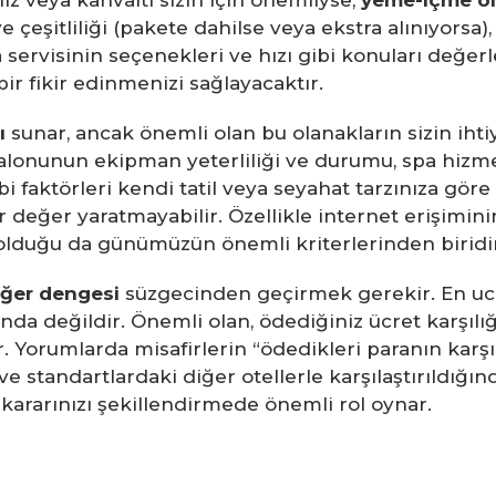
z veya kahvaltı sizin için önemliyse,
yeme-içme ol
ve çeşitliliği (pakete dahilse veya ekstra alınıyorsa
 servisinin seçenekleri ve hızı gibi konuları değerl
r fikir edinmenizi sağlayacaktır.
ı
sunar, ancak önemli olan bu olanakların sizin ihtiy
lonunun ekipman yeterliliği ve durumu, spa hizmetler
gibi faktörleri kendi tatil veya seyahat tarzınıza gö
bir değer yaratmayabilir. Özellikle internet erişimin
 olduğu da günümüzün önemli kriterlerinden biridi
eğer dengesi
süzgecinden geçirmek gerekir. En uc
nda değildir. Önemli olan, ödediğiniz ücret karşılı
. Yorumlarda misafirlerin “ödedikleri paranın karşıl
 standartlardaki diğer otellerle karşılaştırıldığın
 kararınızı şekillendirmede önemli rol oynar.