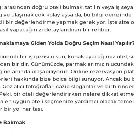
asından doğru oteli bulmak, tatilin veya iş seyahat
lgiye ulaşmak çok kolaylaşsa da, bu bilgi denizin
nçli bir değerlendirme yapmak gerekiyor. İşte size 
asıl yapacağınızı detaylandıran bir rehber:
naklamaya Giden Yolda Doğru Seçim Nasıl Yapılır
r önemli bir iş gezisi olsun, konaklayacağımız otel,
dan biridir. Günümüzde, parmaklarımızın ucundaki
ğine anında ulaşabiliyoruz. Online rezervasyon platf
rleri hakkında bize bolca bilgi sunuyor. Ancak bu b
Göz alıcı fotoğraflar, cazip sloganlar ve birbirinde
Peki, bir oteli değerlendirirken nelere dikkat etme
ıza en uygun oteli seçmenize yardımcı olacak temel 
bir yol haritası.
ine Bakmak