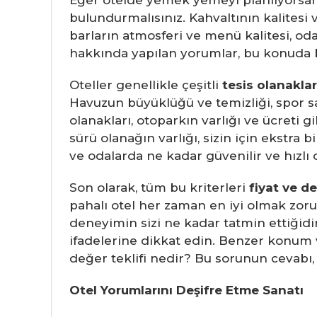
Eğer otelde yemek yemeyi planlıyorsanı
bulundurmalısınız. Kahvaltının kalitesi 
barların atmosferi ve menü kalitesi, oda
hakkında yapılan yorumlar, bu konuda bi
Oteller genellikle çeşitli
tesis olanaklar
Havuzun büyüklüğü ve temizliği, spor sa
olanakları, otoparkın varlığı ve ücreti 
sürü olanağın varlığı, sizin için ekstra 
ve odalarda ne kadar güvenilir ve hızlı
Son olarak, tüm bu kriterleri
fiyat ve d
pahalı otel her zaman en iyi olmak zoru
deneyimin sizi ne kadar tatmin ettiğidir
ifadelerine dikkat edin. Benzer konum ve
değer teklifi nedir? Bu sorunun cevabı,
Otel Yorumlarını Deşifre Etme Sanatı