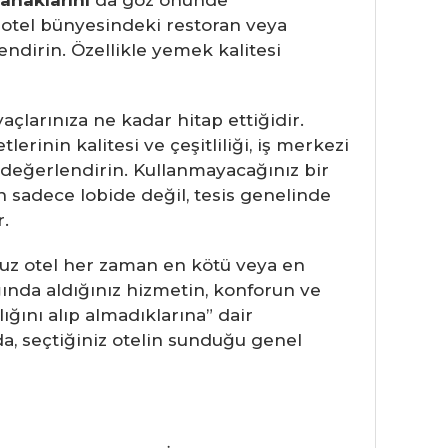
anaklarını
da göz önünde
), otel bünyesindeki restoran veya
endirin. Özellikle yemek kalitesi
açlarınıza ne kadar hitap ettiğidir.
inin kalitesi ve çeşitliliği, iş merkezi
re değerlendirin. Kullanmayacağınız bir
in sadece lobide değil, tesis genelinde
r.
uz otel her zaman en kötü veya en
ğında aldığınız hizmetin, konforun ve
ığını alıp almadıklarına” dair
da, seçtiğiniz otelin sunduğu genel