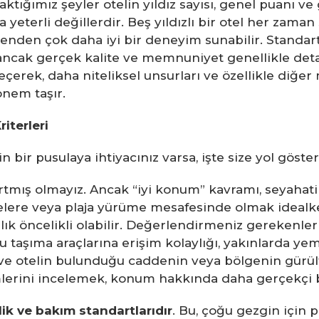
aktığımız şeyler otelin yıldız sayısı, genel puanı ve 
a yeterli değillerdir. Beş yıldızlı bir otel her zaman
nenden çok daha iyi bir deneyim sunabilir. Standart
 ancak gerçek kalite ve memnuniyet genellikle detay
çerek, daha niteliksel unsurları ve özellikle diğer
nem taşır.
iterleri
in bir pusulaya ihtiyacınız varsa, işte size yol gös
tmış olmayız. Ancak “iyi konum” kavramı, seyahat
üzelere veya plaja yürüme mesafesinde olmak idealken,
lık öncelikli olabilir. Değerlendirmeniz gerekenle
lu taşıma araçlarına erişim kolaylığı, yakınlarda ye
ve otelin bulunduğu caddenin veya bölgenin gürültü
erini incelemek, konum hakkında daha gerçekçi bir
lik ve bakım standartlarıdır
. Bu, çoğu gezgin için 