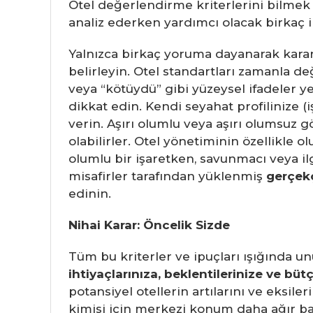
Otel değerlendirme kriterlerini bilmek
analiz ederken yardımcı olacak birkaç 
Yalnızca birkaç yoruma dayanarak kara
belirleyin. Otel standartları zamanla değ
veya “kötüydü” gibi yüzeysel ifadeler
dikkat edin. Kendi seyahat profilinize (iş
verin. Aşırı olumlu veya aşırı olumsuz 
olabilirler. Otel yönetiminin özellikle
olumlu bir işaretken, savunmacı veya ilgis
misafirler tarafından yüklenmiş
gerçekç
edinin.
Nihai Karar: Öncelik Sizde
Tüm bu kriterler ve ipuçları ışığında u
ihtiyaçlarınıza, beklentilerinize ve bü
potansiyel otellerin artılarını ve eksil
kimisi için merkezi konum daha ağır basa