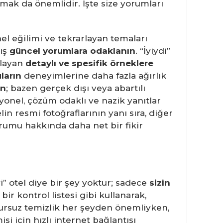
ak da önemlidir. İşte size yorumları
l eğilimi ve tekrarlayan temaları
mış
güncel yorumlara odaklanın
. “İyiydi”
klayan
detaylı ve spesifik örneklere
ların
deneyimlerine daha fazla ağırlık
ın
; bazen gerçek dışı veya abartılı
syonel, çözüm odaklı ve nazik yanıtlar
elin resmi fotoğraflarının yanı sıra, diğer
urumu hakkında daha net bir fikir
” otel diye bir şey yoktur; sadece
sizin
 bir kontrol listesi gibi kullanarak,
kusursuz temizlik her şeyden önemliyken,
i için hızlı internet bağlantısı