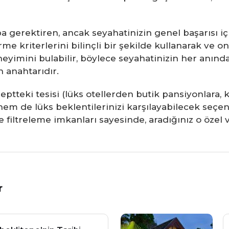
 gerektiren, ancak seyahatinizin genel başarısı içi
rme kriterlerini bilinçli bir şekilde kullanarak ve on
imini bulabilir, böylece seyahatinizin her anından 
 anahtarıdır.
septteki tesisi (lüks otellerden butik pansiyonlara, k
m de lüks beklentilerinizi karşılayabilecek seçene
 ve filtreleme imkanları sayesinde, aradığınız o öze
r