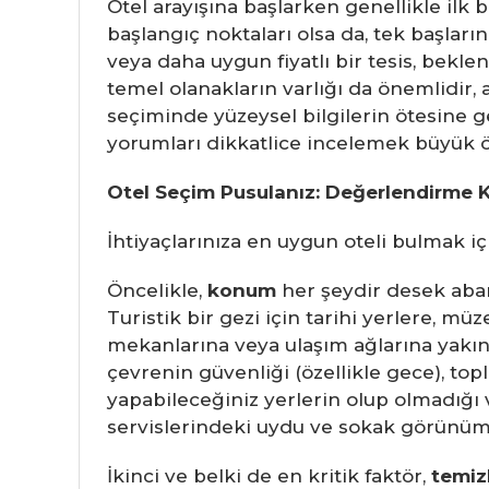
Otel arayışına başlarken genellikle ilk b
başlangıç noktaları olsa da, tek başların
veya daha uygun fiyatlı bir tesis, bekle
temel olanakların varlığı da önemlidir,
seçiminde yüzeysel bilgilerin ötesine ge
yorumları dikkatlice incelemek büyük ö
Otel Seçim Pusulanız: Değerlendirme Kr
İhtiyaçlarınıza en uygun oteli bulmak iç
Öncelikle,
konum
her şeydir desek abar
Turistik bir gezi için tarihi yerlere, m
mekanlarına veya ulaşım ağlarına yakın
çevrenin güvenliği (özellikle gece), top
yapabileceğiniz yerlerin olup olmadığı 
servislerindeki uydu ve sokak görünüml
İkinci ve belki de en kritik faktör,
temiz